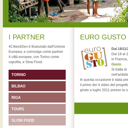
I PARTNER
EURO GUSTO
4Cities4Dev è finanziato dall'Unione
Dal 18/11/
Europea, e coinvolge come partner
Dal 18 al 
4 città europee, con Torino come
in Francia
capofila, e Slow Food.
Gusto
.
Si tratta d
TORINO
nell'ambit
In questa occasione è stata pr
il primo dei 4 video del proget
BILBAO
girato a luglio 2011 presso la
RIGA
TOURS
SLOW FOOD