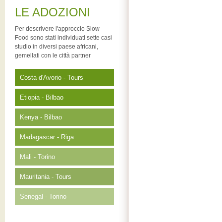
LE ADOZIONI
Per descrivere l'approccio Slow
Food sono stati individuati sette casi
studio in diversi paese africani,
gemellati con le città partner
Costa d'Avorio - Tours
Etiopia - Bilbao
Kenya - Bilbao
Madagascar - Riga
Mali - Torino
Mauritania - Tours
Senegal - Torino